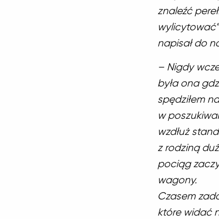
znaleźć pereł
wylicytować”
napisał do n
– Nigdy wcze
była ona gdz
spędziłem na
w poszukiwan
wzdłuż stand
z rodziną du
pociąg zaczy
wagony.
Czasem zadaw
które widać n