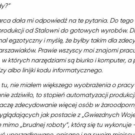
dy?”
rca dała mi odpowiedź na te pytania. Do teg
produkcji od Stalowni do gotowych wyrobów. Dl
mal egzotyczny i myślę, że byłby takim dla zde
arszawiaków. Prawie wszyscy moi znajomi prac
 w których narzędziami są biurko i komputer, a
izy albo linijki kodu informatycznego.
tu, nie miałem większego wyobrażenia o pracy H
nie zdziwiło, to stopień automatyzacji produkc
obaczę zdecydowanie więcej osób w żaroodpor
yglądających jak postacie z „Gwiezdnych Woje
e mimo „brudnej roboty”, którą się tu wykonuje 
yć uporządkowane, opisane i na swoim miejscu