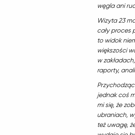
węgla ani ru
Wizyta 23 ma
cały proces 
to widok nie
większości w
w zakładach,
raporty, anal
Przychodząc 
jednak coś m
mi się, że z
ubraniach, w
też uwagę, ż
wydaje się b