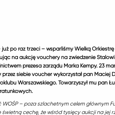
już po raz trzeci – wsparliśmy Wielką Orkiestr
ując na aukcję vouchery na zwiedzenie Stalowi
nictwem prezesa zarządu Marka Kempy. 23 ma
 przez siebie voucher wykorzystał pan Maciej D
eroklubu Warszawskiego. Towarzyszył mu pan Łu
ratunkowych.
ść WOŚP – poza szlachetnym celem głównym Fu
 świetną cechę, że wśród tysięcy aukcji na jej