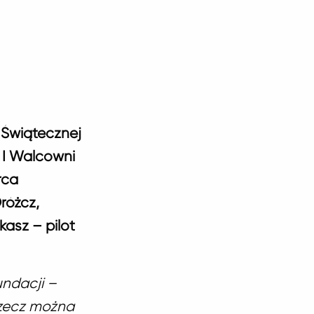
ę Świątecznej
 I Walcowni
rca
różcz,
kasz – pilot
ndacji –
 rzecz można