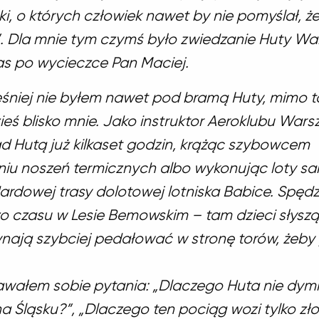
ki, o których człowiek nawet by nie pomyślał, ż
. Dla mnie tym czymś było zwiedzanie Huty W
as po wycieczce Pan Maciej.
śniej nie byłem nawet pod bramą Huty, mimo t
ieś blisko mnie. Jako instruktor Aeroklubu War
d Hutą już kilkaset godzin, krążąc szybowcem
iu noszeń termicznych albo wykonując loty s
ardowej trasy dolotowej lotniska Babice. Spęd
żo czasu w Lesie Bemowskim – tam dzieci słyszą
nają szybciej pedałować w stronę torów, żeby 
ałem sobie pytania: „Dlaczego Huta nie dymi, 
a Śląsku?”, „Dlaczego ten pociąg wozi tylko zło