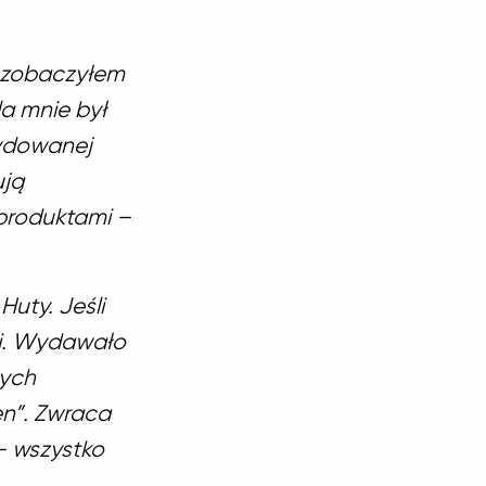
o zobaczyłem
a mnie był
cydowanej
ują
 produktami –
uty. Jeśli
ji. Wydawało
nych
n”. Zwraca
– wszystko
.