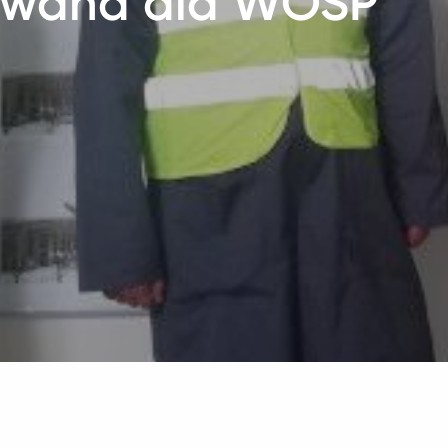
towana dla WOŚP