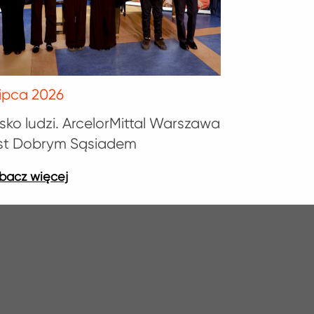
lipca 2026
isko ludzi. ArcelorMittal Warszawa
est Dobrym Sąsiadem