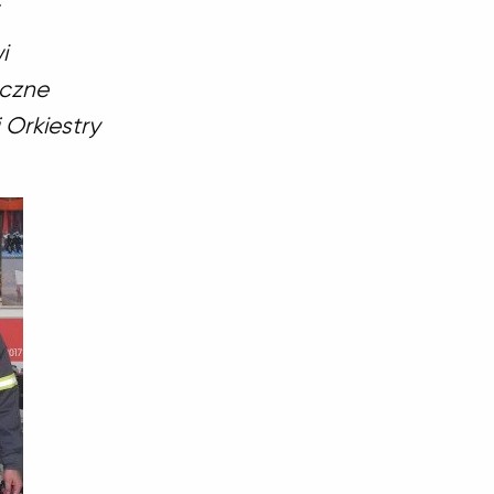
i
yczne
 Orkiestry