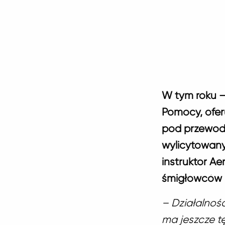
W tym roku – 
Pomocy, ofer
pod przewod
wylicytowany
instruktor A
śmigłowców 
– Działalno
ma jeszcze tę