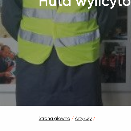
Huta wylicy
Strona główna
/
Artykuły
/