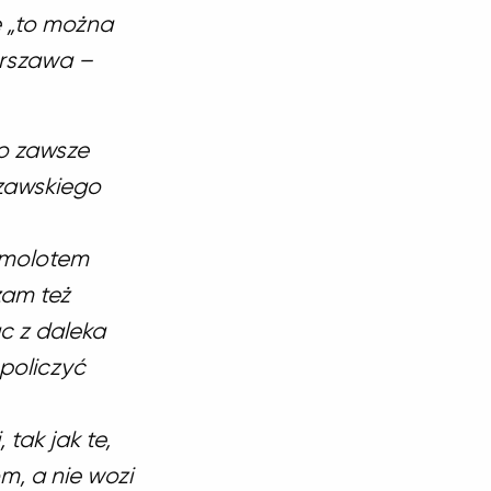
e „to można
arszawa –
o zawsze
szawskiego
amolotem
zam też
c z daleka
policzyć
tak jak te,
m, a nie wozi