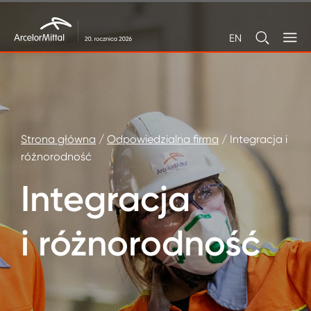
EN
Strona główna
/
Odpowiedzialna firma
/
Integracja i
różnorodność
Integracja
i różnorodność