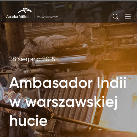
28 sierpnia 2015
Ambasador Indii
w warszawskiej
hucie