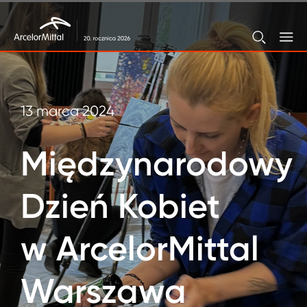
13 marca 2024
Międzynarodowy
Dzień Kobiet
w ArcelorMittal
Warszawa