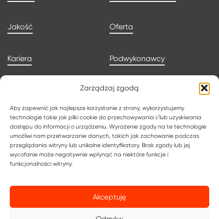
Jakość
Oferta
Kariera
Podwykonawcy
Zarządzaj zgodą
Aktualności
Kontakt
Aby zapewnić jak najlepsze korzystanie z strony, wykorzystujemy
technologie takie jak pliki cookie do przechowywania i/lub uzyskiwania
Aplikuj o pracę
Polityka prywatności
dostępu do informacji o urządzeniu. Wyrażenie zgody na te technologie
umożliwi nam przetwarzanie danych, takich jak zachowanie podczas
przeglądania witryny lub unikalne identyfikatory. Brak zgody lub jej
Polityka cookies
Ogólne warunki
wycofanie może negatywnie wpłynąć na niektóre funkcje i
funkcjonalności witryny.
PODATKI
Akceptuję
Odmów