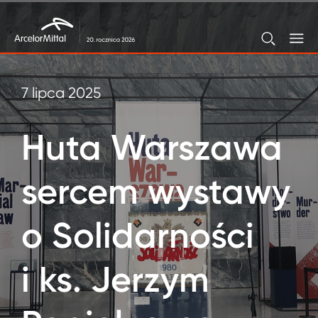
7 lipca 2025
Huta Warszawa
sercem wystawy
o Solidarności
i ks. Jerzym