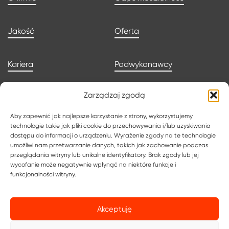
Jakość
Oferta
Kariera
Podwykonawcy
Zarządzaj zgodą
Aktualności
Kontakt
Aby zapewnić jak najlepsze korzystanie z strony, wykorzystujemy
technologie takie jak pliki cookie do przechowywania i/lub uzyskiwania
Aplikuj o pracę
Polityka prywatności
dostępu do informacji o urządzeniu. Wyrażenie zgody na te technologie
umożliwi nam przetwarzanie danych, takich jak zachowanie podczas
przeglądania witryny lub unikalne identyfikatory. Brak zgody lub jej
Polityka cookies
Ogólne warunki
wycofanie może negatywnie wpłynąć na niektóre funkcje i
funkcjonalności witryny.
PODATKI
Akceptuję