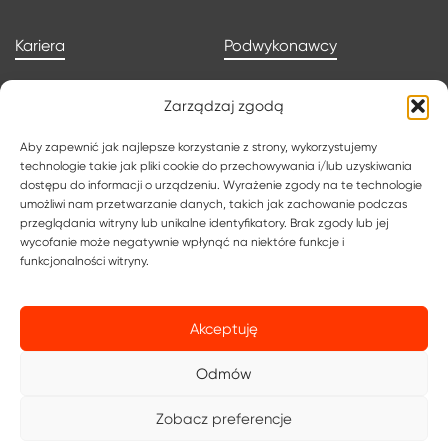
Kariera
Podwykonawcy
Zarządzaj zgodą
Aktualności
Kontakt
Aby zapewnić jak najlepsze korzystanie z strony, wykorzystujemy
technologie takie jak pliki cookie do przechowywania i/lub uzyskiwania
Aplikuj o pracę
Polityka prywatności
dostępu do informacji o urządzeniu. Wyrażenie zgody na te technologie
umożliwi nam przetwarzanie danych, takich jak zachowanie podczas
przeglądania witryny lub unikalne identyfikatory. Brak zgody lub jej
Polityka cookies
Ogólne warunki
wycofanie może negatywnie wpłynąć na niektóre funkcje i
funkcjonalności witryny.
PODATKI
Akceptuję
Odmów
Zobacz preferencje