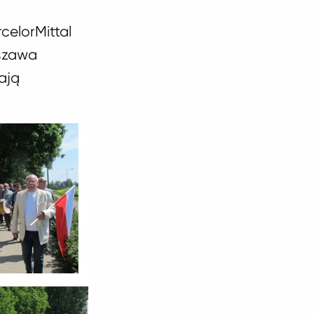
celorMittal
rszawa
ają