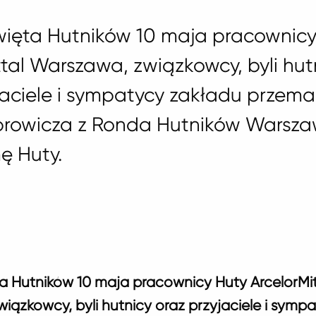
święta Hutników 10 maja pracownic
ttal Warszawa, związkowcy, byli hut
jaciele i sympatycy zakładu przema
prowicza z Ronda Hutników Warsza
ę Huty.
ta Hutników 10 maja pracownicy Huty ArcelorMit
iązkowcy, byli hutnicy oraz przyjaciele i symp