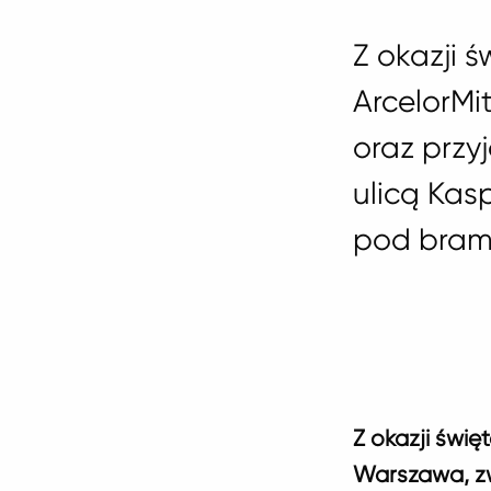
Z okazji 
ArcelorMi
oraz przy
ulicą Kas
pod bram
Z okazji świę
Warszawa, zw