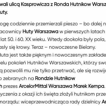
ali ulicą Kasprowicza z Ronda Hutników Wars
uty.
ogę codziennie przemierzali pieszo – bo dalej n
racownicy
Huty Warszawa
w pierwszych latach j
lat 50. i 60. XX wieku. Wtedy dookoła były pola,
sły się krowy. Teraz – nowoczesne Bielany.
 Huta jest także pięknym i nowoczesnym zakład
ielu pokoleń Hutników Warszawskich, którzy sw
ą pozwolili mu nie tylko przetrwać, ale się rozwi
do zebranych na
Rondzie Hutników
h
prezes
ArcelorMittal Warszawa Marek Kempa
.
życzenia z okazji ich święta złożyli hutnikom prz
samorządu: wiceprzewodnicząca rady dzielnicy
A