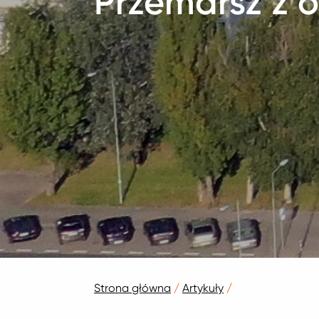
Przemarsz z o
Strona główna
/
Artykuły
/