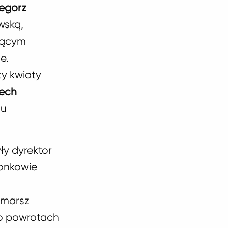
egorz
wską,
ującym
e.
y kwiaty
ech
iu
ły dyrektor
łonkowie
emarsz
po powrotach