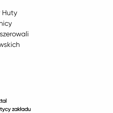
y Huty
nicy
szerowali
wskich
tal
atycy zakładu