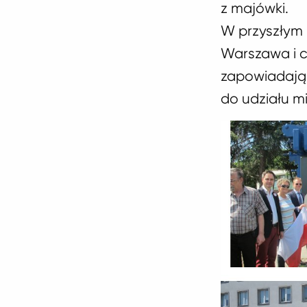
z majówki.
W przyszłym r
Warszawa i c
zapowiadają 
do udziału m