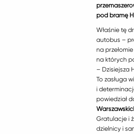
przemaszerow
pod bramę H
Właśnie tę dr
autobus – p
na przełomie 
na których pa
– Dzisiejsza
To zasługa w
i determinacj
powiedział 
Warszawskic
Gratulacje i 
dzielnicy i 