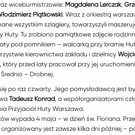
az wiceburmistrzowie:
Magdalena Lerczak
,
Grz
łodzimierz Piątkowski
. Wraz z orkiestrą warsza
znane wszystkim szlagiery, towarzyszyli maszer
y Huty. Tu zrobiono pamiątkowe zdjęcie rodzinn
aty pod pomnikiem – walcarką przy bramie Hut
rzystwie kierownictwa zakładu i dzielnicy
Wojci
, który przed laty pracował przy jej uruchomien
Średnio – Drobnej.
się po raz czwarty. Jego pomysłodawcą jest by
awa
Tadeusz Konrad
, a współorganizatorami cz
ia Przyjaciół Huty Warszawa.
ków wypada 4 maja – w dzień św. Floriana. Prz
 organizowany jest zawsze kilka dni później – 