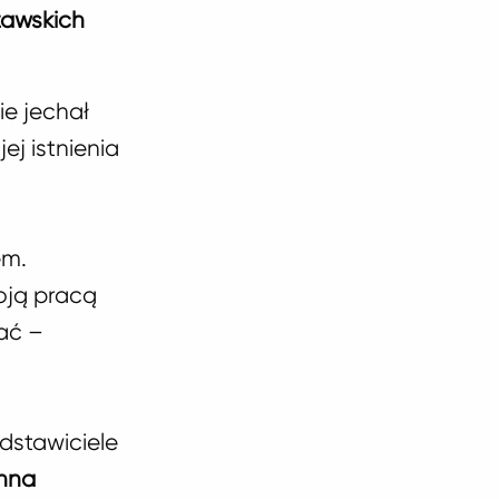
zawskich
ie jechał
ej istnienia
em.
oją pracą
jać –
edstawiciele
nna