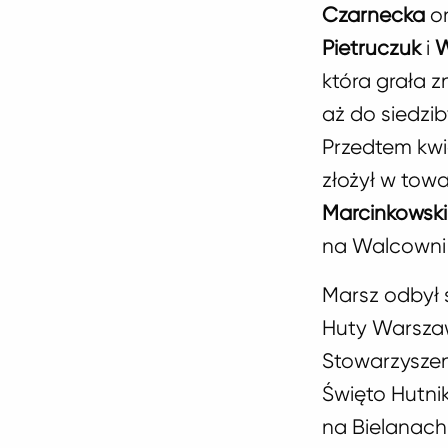
Czarnecka
or
Pietruczuk
i
W
która grała 
aż do siedzib
Przedtem kwi
złożył w towa
Marcinkowski
na Walcowni 
Marsz odbył 
Huty Warsz
Stowarzyszen
Święto Hutni
na Bielanach